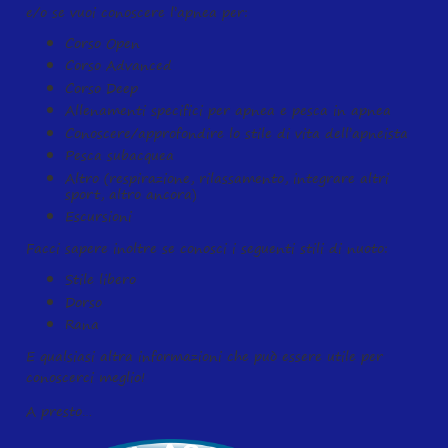
e/o se vuoi conoscere l’apnea per:
Corso Open
Corso Advanced
Corso Deep
Allenamenti specifici per apnea e pesca in apnea
Conoscere/approfondire lo stile di vita dell’apneista
Pesca subacquea
Altro (respirazione, rilassamento, integrare altri
sport, altro ancora)
Escursioni
Facci sapere inoltre se conosci i seguenti stili di nuoto:
Stile libero
Dorso
Rana
E qualsiasi altra informazioni che può essere utile per
conoscerci meglio!
A presto…